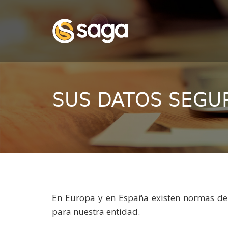
SUS DATOS SEGUROS
Ir al contenido principal de la página
???label.access.jump.header???
???label.access.jump.footer???
???label.access.jump.menu???
SUS DATOS SEGU
En Europa y en España existen normas de
para nuestra entidad.