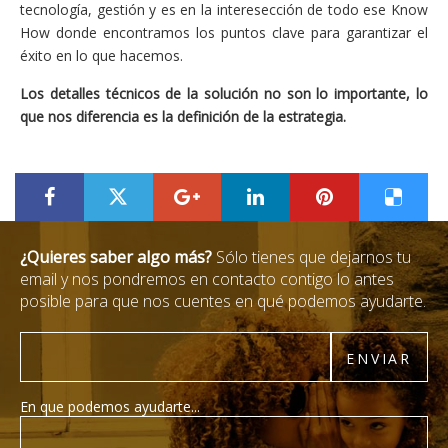
tecnología, gestión y es en la interesección de todo ese Know
How donde encontramos los puntos clave para garantizar el
éxito en lo que hacemos.
Los detalles técnicos de la solución no son lo importante, lo
que nos diferencia es la definición de la estrategia.
???label.title.facebook.access???
???label.title.twitter.access???
???label.title.googleplus.acces
???label.title.linkedin
???label.title.
???labe
¿Quieres saber algo más?
Sólo tienes que dejarnos tu
email y nos pondremos en contacto contigo lo antes
posible para que nos cuentes en qué podemos ayudarte.
Email
ENVIAR
En que podemos ayudarte...