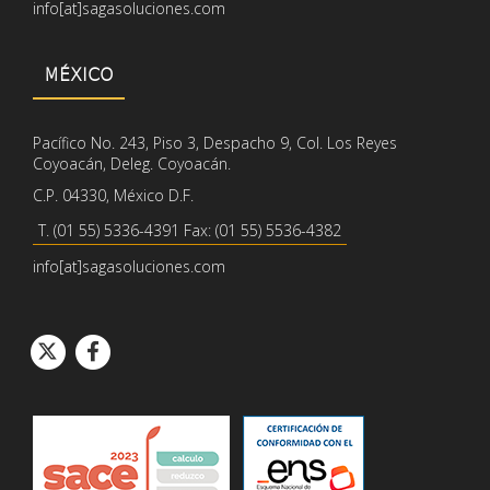
info[at]sagasoluciones.com
MÉXICO
Pacífico No. 243, Piso 3, Despacho 9, Col. Los Reyes
Coyoacán, Deleg. Coyoacán.
C.P. 04330, México D.F.
T. (01 55) 5336-4391 Fax: (01 55) 5536-4382
info[at]sagasoluciones.com
Icono de círcul
Icono de círcu
Icono de Twitter
Icono de Facebook