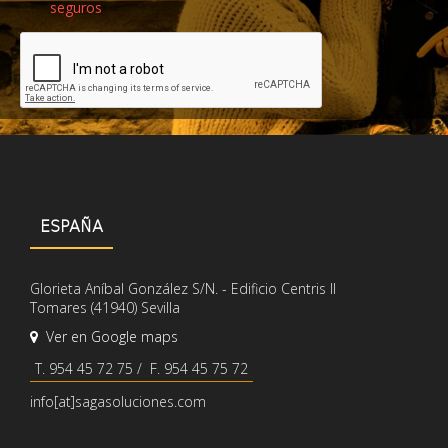
seguros
Recaptcha de Google
ESPAÑA
Glorieta Aníbal González S/N. - Edificio Centris II
Tomares (41940) Sevilla
Ver en Google maps
T. 954 45 72 75 / F. 954 45 75 72
info[at]sagasoluciones.com