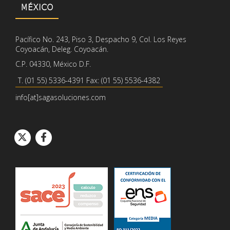
MÉXICO
Pacífico No. 243, Piso 3, Despacho 9, Col. Los Reyes
Coyoacán, Deleg. Coyoacán.
C.P. 04330, México D.F.
T. (01 55) 5336-4391 Fax: (01 55) 5536-4382
info[at]sagasoluciones.com
Icono de círcul
Icono de círcu
Icono de Twitter
Icono de Facebook