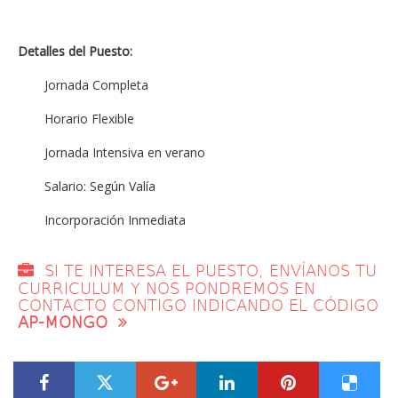
Detalles del Puesto:
Jornada Completa
Horario Flexible
Jornada Intensiva en verano
Salario: Según Valía
Incorporación Inmediata
SI TE INTERESA EL PUESTO, ENVÍANOS TU
CURRICULUM Y NOS PONDREMOS EN
CONTACTO CONTIGO INDICANDO EL CÓDIGO
AP-MONGO
???label.title.facebook.access???
???label.title.twitter.access???
???label.title.googleplus.acces
???label.title.linkedin
???label.title.
???labe