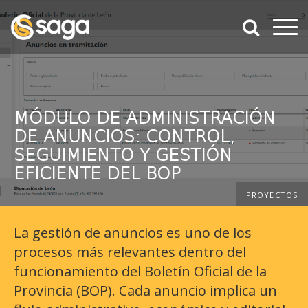
Ir al contenido principal de la página
???label.access.jump.header???
???la
Most
???label.access.jump.footer???
???label.access.jump.menu???
MÓDULO DE ADMINISTRACIÓN
DE ANUNCIOS: CONTROL,
SEGUIMIENTO Y GESTIÓN
EFICIENTE DEL BOP
PROYECTOS
La gestión de anuncios es uno de los
procesos más relevantes dentro del
funcionamiento del Boletín Oficial de la
Provincia (BOP). Cada anuncio implica un