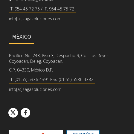
T. 954 45 72 75 / F. 954 45 75 72
info[at]sagasoluciones.com
MÉXICO
Pacífico No. 243, Piso 3, Despacho 9, Col. Los Reyes
Coyoacán, Deleg. Coyoacán.
C.P. 04330, México D.F.
T. (01 55) 5336-4391 Fax: (01 55) 5536-4382
info[at]sagasoluciones.com
Icono de círcul
Icono de círcu
Icono de Twitter
Icono de Facebook