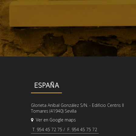
ESPAÑA
Glorieta Aníbal González S/N. - Edificio Centris II
Tomares (41940) Sevilla
Ver en Google maps
T. 954 45 72 75 / F. 954 45 75 72