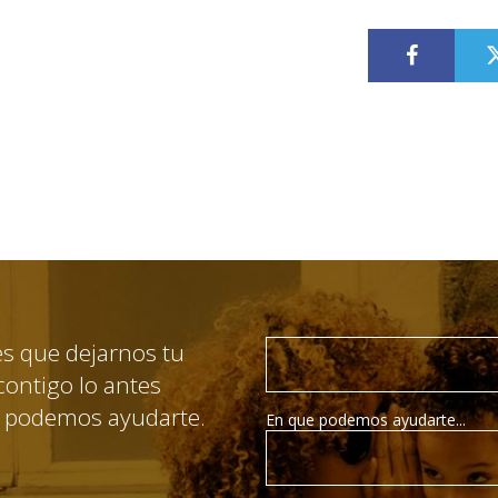
???label.
?
Email
es que dejarnos tu
ontigo lo antes
é podemos ayudarte.
En que podemos ayudarte...