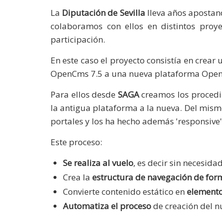
La
Diputación de Sevilla
lleva años apostan
colaboramos con ellos en distintos proy
participación.
En este caso el proyecto consistía en crea
OpenCms 7.5 a una nueva plataforma OpenCm
Para ellos desde
SAGA
creamos los procedimi
la antigua plataforma a la nueva. Del mis
portales y los ha hecho además 'responsive'
Este proceso:
Se realiza al vuelo
, es decir sin necesid
Crea la
estructura de navegación de fo
Convierte contenido estático en
element
Automatiza el proceso
de creación del nu