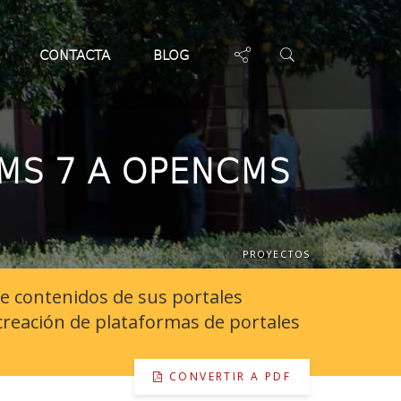
DESPLEGAR LIS
???LABEL.
CONTACTA
BLOG
MS 7 A OPENCMS
PROYECTOS
 contenidos de sus portales
creación de plataformas de portales
CONVERTIR A PDF