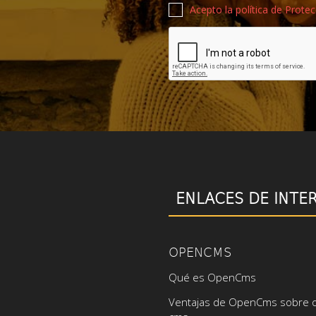
Política de privacidad
Acepto la política de Prote
Recaptcha de Google
ENLACES DE INTE
OPENCMS
Qué es OpenCms
Ventajas de OpenCms sobre 