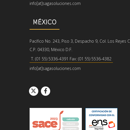
info[at]sagasoluciones.com
MÉXICO
Pacífico No. 243, Piso 3, Despacho 9, Col. Los Reyes
C.P. 04330, México D.F.
T. (01 55) 5336-4391 Fax: (01 55) 5536-4382
info[at]sagasoluciones.com
Icono de cír
Icono de cí
Icono de Twitter
Icono de Facebook