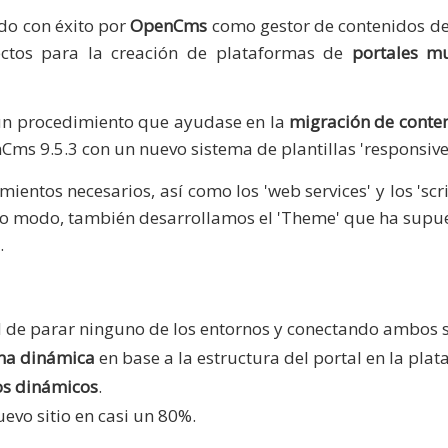
do con éxito por
OpenCms
como gestor de contenidos de
ectos para la creación de plataformas de
portales mu
r un procedimiento que ayudase en la
migración de conte
s 9.5.3 con un nuevo sistema de plantillas 'responsive
entos necesarios, así como los 'web services' y los 'scr
mo modo, también desarrollamos el 'Theme' que ha supu
.
ad de parar ninguno de los entornos y conectando ambos s
rma dinámica
en base a la estructura del portal en la pla
os dinámicos
.
evo sitio en casi un 80%.