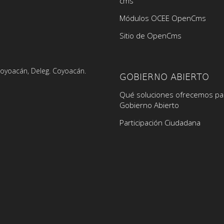
cms
Módulos OCEE OpenCms
Sitio de OpenCms
 Coyoacán, Deleg. Coyoacán.
GOBIERNO ABIERTO
Qué soluciones ofrecemos pa
Gobierno Abierto
Participación Ciudadana
culo
rculo