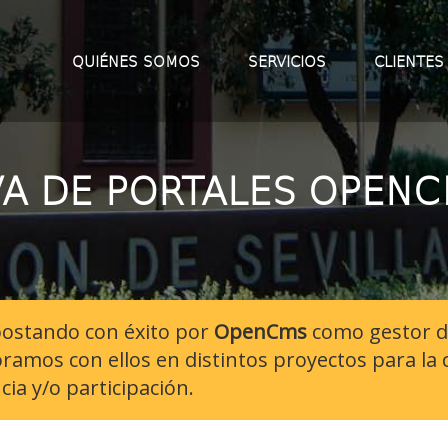
QUIÉNES SOMOS
SERVICIOS
CLIENTES
VA DE PORTALES OPENC
postando con éxito por
OpenCms
como gestor de
ramos con ellos en distintos proyectos para la 
ia y/o participación.