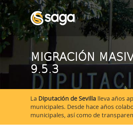
Ir al contenido principal de la página
???label.access.jump.header???
???label.access.jump.footer???
???label.access.jump.menu???
MIGRACIÓN MASI
9.5.3
La
Diputación de Sevilla
lleva años a
municipales. Desde hace años colabo
municipales, así como de transparenc