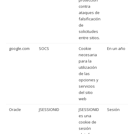
protección
contra
ataques de
falsificación
de
solicitudes
entre sitios.
google.com
SOCS
Cookie
En un año
necesaria
para la
utilización
de las
opciones y
servicios
del sitio
web
Oracle
JSESSIONID
JSESSIONID
Sesión
es una
cookie de
sesión