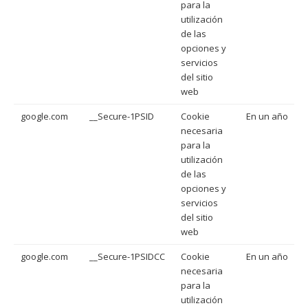
para la
utilización
de las
opciones y
servicios
del sitio
web
google.com
__Secure-1PSID
Cookie
En un año
necesaria
para la
utilización
de las
opciones y
servicios
del sitio
web
google.com
__Secure-1PSIDCC
Cookie
En un año
necesaria
para la
utilización