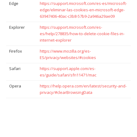
Edge
https://support.microsoft.com/es-es/microsoft-
edge/eliminar-las-cookies-en-microsoft-edge-
63947406-40ac-c3b8-57b9-2a946a29ae09
Explorer
https://support.microsoft.com/es-
es/help/278835/how-to-delete-cookie-files-in-
internet-explorer
Firefox
https://www.mozilla.org/es-
ES/privacy/websites/#cookies
Safari
https://support.apple.com/es-
es/guide/safari/sfri11471/mac
Opera
https://help.opera.com/en/latest/security-and-
privacy/#clearBrowsingData