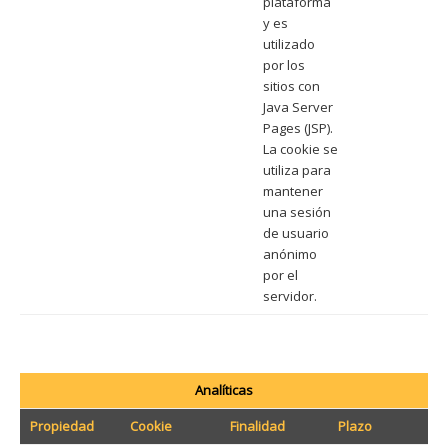
plataforma
y es
utilizado
por los
sitios con
Java Server
Pages (JSP).
La cookie se
utiliza para
mantener
una sesión
de usuario
anónimo
por el
servidor.
Analíticas
Propiedad
Cookie
Finalidad
Plazo