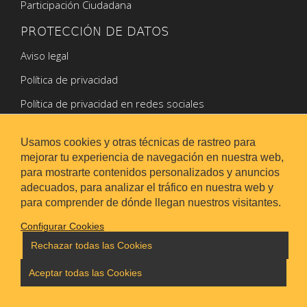
Participación Ciudadana
PROTECCIÓN DE DATOS
Aviso legal
Política de privacidad
Política de privacidad en redes sociales
Política de Cookies
Usamos cookies y otras técnicas de rastreo para
mejorar tu experiencia de navegación en nuestra web,
para mostrarte contenidos personalizados y anuncios
adecuados, para analizar el tráfico en nuestra web y
para comprender de dónde llegan nuestros visitantes.
Configurar Cookies
Rechazar todas las Cookies
Aviso legal
|
Mapa web
|
Configurar cookies
Powered by Opencms & Saga Suite
Aceptar todas las Cookies