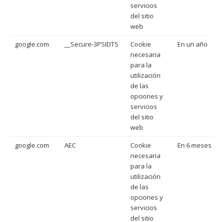
servicios
del sitio
web
google.com
__Secure-3PSIDTS
Cookie
En un año
necesaria
para la
utilización
de las
opciones y
servicios
del sitio
web
google.com
AEC
Cookie
En 6 meses
necesaria
para la
utilización
de las
opciones y
servicios
del sitio