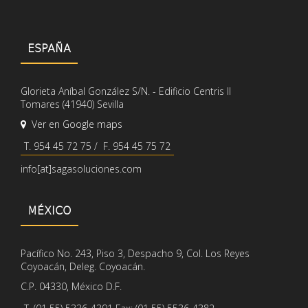
ESPAÑA
Glorieta Aníbal González S/N. - Edificio Centris II
Tomares (41940) Sevilla
Ver en Google maps
T. 954 45 72 75 / F. 954 45 75 72
info[at]sagasoluciones.com
MÉXICO
Pacífico No. 243, Piso 3, Despacho 9, Col. Los Reyes
Coyoacán, Deleg. Coyoacán.
C.P. 04330, México D.F.