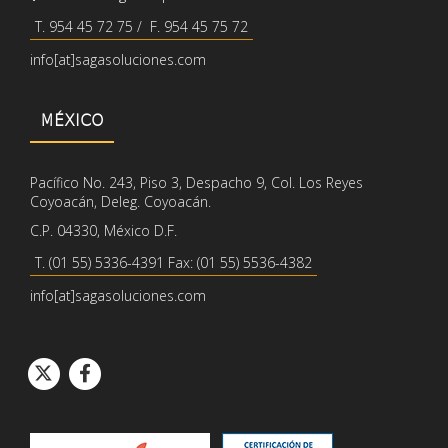
T. 954 45 72 75 / F. 954 45 75 72
info[at]sagasoluciones.com
MÉXICO
Pacífico No. 243, Piso 3, Despacho 9, Col. Los Reyes
Coyoacán, Deleg. Coyoacán.
C.P. 04330, México D.F.
T. (01 55) 5336-4391 Fax: (01 55) 5536-4382
info[at]sagasoluciones.com
Icono de círcul
Icono de círcu
Icono de Twitter
Icono de Facebook