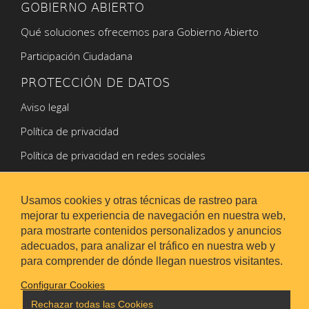
GOBIERNO ABIERTO
Qué soluciones ofrecemos para Gobierno Abierto
Participación Ciudadana
PROTECCIÓN DE DATOS
Aviso legal
Política de privacidad
Política de privacidad en redes sociales
Política de Cookies
Usamos cookies y otras técnicas de rastreo para
mejorar tu experiencia de navegación en nuestra web,
para mostrarte contenidos personalizados y anuncios
adecuados, para analizar el tráfico en nuestra web y
para comprender de dónde llegan nuestros visitantes.
Configurar Cookies
Rechazar todas las Cookies
Aviso legal
|
Mapa web
|
Configurar cookies