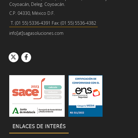
Coyoacán, Deleg. Coyoacán.
C.P. 04330, México D.F.
T. (01 55) 5336-4391 Fax: (01 55) 5536-4382
info[at]sagasoluciones.com
Icono de círcul
Icono de círcu
Icono de Twitter
Icono de Facebook
ENLACES DE INTERÉS