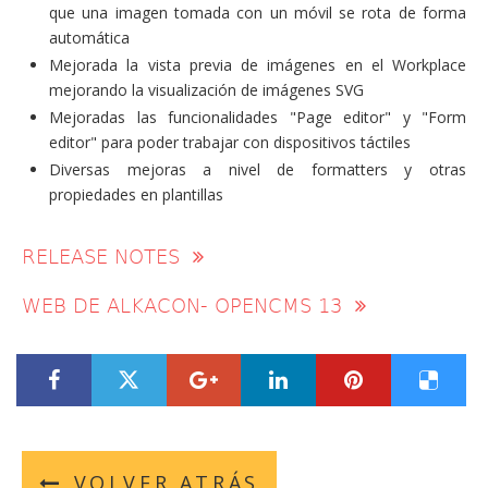
que una imagen tomada con un móvil se rota de forma
automática
Mejorada la vista previa de imágenes en el Workplace
mejorando la visualización de imágenes SVG
Mejoradas las funcionalidades "Page editor" y "Form
editor" para poder trabajar con dispositivos táctiles
Diversas mejoras a nivel de formatters y otras
propiedades en plantillas
RELEASE NOTES
WEB DE ALKACON- OPENCMS 13
???label.title.facebook.access???
???label.title.twitter.access???
???label.title.googleplus.acces
???label.title.linkedin
???label.title.
???labe
VOLVER ATRÁS