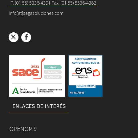
T. (01 55) 5336-4391 Fax: (01 55) 5536-4382
info[at]sagasoluciones.com
Icono de círcul
Icono de círcu
Icono de Twitter
Icono de Facebook
ENLACES DE INTERÉS
OPENCMS