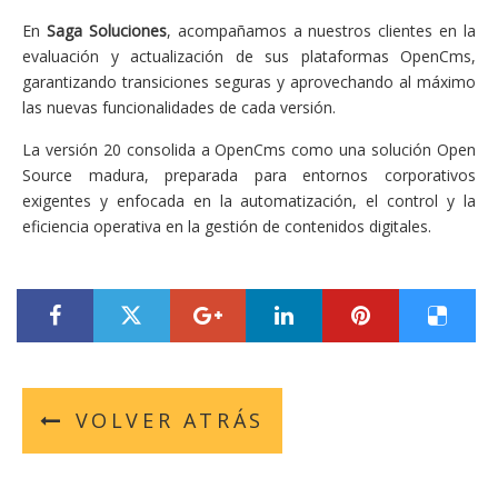
En
Saga Soluciones
, acompañamos a nuestros clientes en la
evaluación y actualización de sus plataformas OpenCms,
garantizando transiciones seguras y aprovechando al máximo
las nuevas funcionalidades de cada versión.
La versión 20 consolida a OpenCms como una solución Open
Source madura, preparada para entornos corporativos
exigentes y enfocada en la automatización, el control y la
eficiencia operativa en la gestión de contenidos digitales.
???label.title.facebook.access???
???label.title.twitter.access???
???label.title.googleplus.acces
???label.title.linkedin
???label.title.
???labe
VOLVER ATRÁS