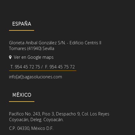
ESPAÑA
Glorieta Aníbal González S/N. - Edificio Centris II
Tomares (41940) Sevilla
Ver en Google maps
T. 954 45 72 75 / F. 954 45 75 72
info[at]sagasoluciones.com
MÉXICO
Pacífico No. 243, Piso 3, Despacho 9, Col. Los Reyes
Coyoacán, Deleg. Coyoacán.
C.P. 04330, México D.F.