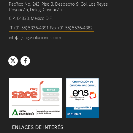
Pacífico No. 243, Piso 3, Despacho 9, Col. Los Reyes
Coyoacán, Deleg. Coyoacán.
C.P. 04330, México D.F.
T. (01 55) 5336-4391 Fax: (01 55) 5536-4382
info[at]sagasoluciones.com
Icono de círcul
Icono de círcu
Icono de Twitter
Icono de Facebook
ENLACES DE INTERÉS