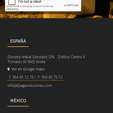
ESPAÑA
Glorieta Aníbal González S/N. - Edificio Centris II
Tomares (41940) Sevilla
Ver en Google maps
T. 954 45 72 75 / F. 954 45 75 72
info[at]sagasoluciones.com
MÉXICO