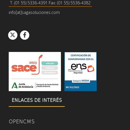
T. (01 55) 5336-4391 Fax: (01 55) 5536-4382
info[at]sagasoluciones.com
Icono de círcul
Icono de círcu
Icono de Twitter
Icono de Facebook
ENLACES DE INTERÉS
OPENCMS