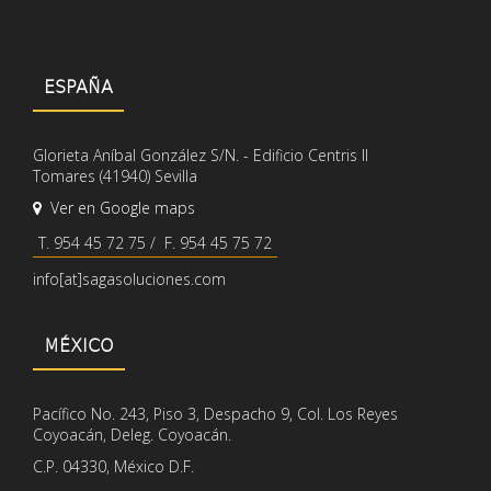
ESPAÑA
Glorieta Aníbal González S/N. - Edificio Centris II
Tomares (41940) Sevilla
Ver en Google maps
T. 954 45 72 75 / F. 954 45 75 72
info[at]sagasoluciones.com
MÉXICO
Pacífico No. 243, Piso 3, Despacho 9, Col. Los Reyes
Coyoacán, Deleg. Coyoacán.
C.P. 04330, México D.F.