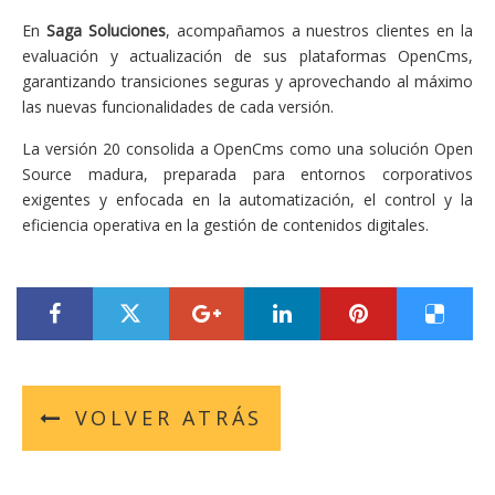
En
Saga Soluciones
, acompañamos a nuestros clientes en la
evaluación y actualización de sus plataformas OpenCms,
garantizando transiciones seguras y aprovechando al máximo
las nuevas funcionalidades de cada versión.
La versión 20 consolida a OpenCms como una solución Open
Source madura, preparada para entornos corporativos
exigentes y enfocada en la automatización, el control y la
eficiencia operativa en la gestión de contenidos digitales.
???label.title.facebook.access???
???label.title.twitter.access???
???label.title.googleplus.acces
???label.title.linkedin
???label.title.
???labe
VOLVER ATRÁS